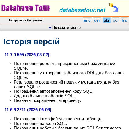
databasetour.net
eng
ger
ukr
pol
fra
Інструмент баз даних
Показати меню
Історія версій
11.7.0.595 (2026-08-02)
Покращення роботи з прикріпленими базами даних
SQLite.
Покращення у створенні табличного DDL для баз даних
SQLite.
Реалізовано розширений пошук у метаданих для баз
даних SQLite.
Покращення автозаповнення коду SQL.
Додано більше шаблонів SQL.
Незначні покращення інтерфейсу.
11.6.9.2211 (2026-06-08)
Покращення інтерфейсу створення таблиць.
Покращення парсера SQL.
Покращення роботи з базами даних SQL Server через