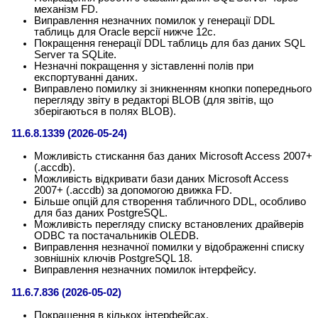
механізм FD.
Виправлення незначних помилок у генерації DDL
таблиць для Oracle версії нижче 12c.
Покращення генерації DDL таблиць для баз даних SQL
Server та SQLite.
Незначні покращення у зіставленні полів при
експортуванні даних.
Виправлено помилку зі зникненням кнопки попереднього
перегляду звіту в редакторі BLOB (для звітів, що
зберігаються в полях BLOB).
11.6.8.1339 (2026-05-24)
Можливість стискання баз даних Microsoft Access 2007+
(.accdb).
Можливість відкривати бази даних Microsoft Access
2007+ (.accdb) за допомогою движка FD.
Більше опцій для створення табличного DDL, особливо
для баз даних PostgreSQL.
Можливість перегляду списку встановлених драйверів
ODBC та постачальників OLEDB.
Виправлення незначної помилки у відображенні списку
зовнішніх ключів PostgreSQL 18.
Виправлення незначних помилок інтерфейсу.
11.6.7.836 (2026-05-02)
Покращення в кількох інтерфейсах.