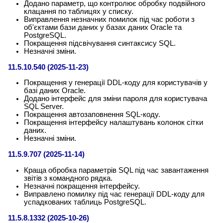
Додано параметр, що контролює обробку подвійного
клацання по таблицях у списку.
Виправлення незначних помилок під час роботи з
об'єктами бази даних у базах даних Oracle та
PostgreSQL.
Покращення підсвічування синтаксису SQL.
Незначні зміни.
11.5.10.540 (2025-11-23)
Покращення у генерації DDL-коду для користувачів у
базі даних Oracle.
Додано інтерфейс для зміни пароля для користувача
SQL Server.
Покращення автозаповнення SQL-коду.
Покращення інтерфейсу налаштувань колонок сітки
даних.
Незначні зміни.
11.5.9.707 (2025-11-14)
Краща обробка параметрів SQL під час завантаження
звітів з командного рядка.
Незначні покращення інтерфейсу.
Виправлено помилку під час генерації DDL-коду для
успадкованих таблиць PostgreSQL.
11.5.8.1332 (2025-10-26)