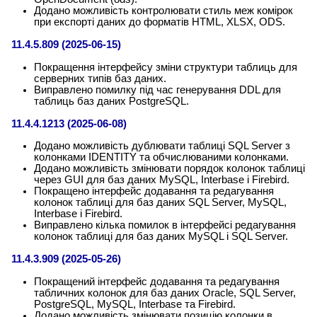
Додано можливість контролювати стиль меж комірок
при експорті даних до форматів HTML, XLSX, ODS.
11.4.5.809 (2025-06-15)
Покращення інтерфейсу зміни структури таблиць для
серверних типів баз даних.
Виправлено помилку під час генерування DDL для
таблиць баз даних PostgreSQL.
11.4.4.1213 (2025-06-08)
Додано можливість дублювати таблиці SQL Server з
колонками IDENTITY та обчислюваними колонками.
Додано можливість змінювати порядок колонок таблиці
через GUI для баз даних MySQL, Interbase і Firebird.
Покращено інтерфейс додавання та редагування
колонок таблиці для баз даних SQL Server, MySQL,
Interbase і Firebird.
Виправлено кілька помилок в інтерфейсі редагування
колонок таблиці для баз даних MySQL і SQL Server.
11.4.3.909 (2025-05-26)
Покращений інтерфейс додавання та редагування
табличних колонок для баз даних Oracle, SQL Server,
PostgreSQL, MySQL, Interbase та Firebird.
Додано можливість змінювати позицію колонки в