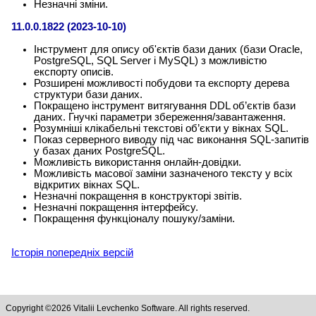
Незначні зміни.
11.0.0.1822 (2023-10-10)
Інструмент для опису об'єктів бази даних (бази Oracle,
PostgreSQL, SQL Server і MySQL) з можливістю
експорту описів.
Розширені можливості побудови та експорту дерева
структури бази даних.
Покращено інструмент витягування DDL об’єктів бази
даних. Гнучкі параметри збереження/завантаження.
Розумніші клікабельні текстові об’єкти у вікнах SQL.
Показ серверного виводу під час виконання SQL-запитів
у базах даних PostgreSQL.
Можливість використання онлайн-довідки.
Можливість масової заміни зазначеного тексту у всіх
відкритих вікнах SQL.
Незначні покращення в конструкторі звітів.
Незначні покращення інтерфейсу.
Покращення функціоналу пошуку/заміни.
Історія попередніх версій