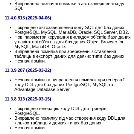
Виправлено незначні помилки в автозавершенні коду
SQL.
11.4.0.815 (2025-04-06)
Покращено автозавершення коду SQL для баз даних
PostgreSQL, MySQL, MariaDB, Oracle, SQL Server, DB2.
Нові параметри керування виглядом об’єктів бази даних
у навігаторі об’єктів для баз даних Object Browser for
MySQL, MariaDB, Oracle.
Виправлена ​​помилка при збереженні зіставлення
таблиць в експорті даних для деяких типів баз даних.
Незначні зміни.
11.3.9.287 (2025-03-22)
Незначні зміни та виправлення помилок при генерації
коду DDL для баз даних PostgreSQL, MySQL та
Advantage Database Server.
11.3.8.313 (2025-03-15)
Покращено генерацію коду DDL для тригерів
PostgreSQL.
Виправлено помилку під час створення коду DDL для
кількох таблиць у деяких типах баз даних.
Незначні зміни.