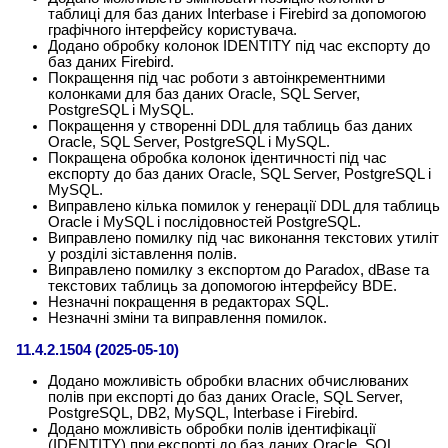
таблиці для баз даних Interbase і Firebird за допомогою
графічного інтерфейсу користувача.
Додано обробку колонок IDENTITY під час експорту до
баз даних Firebird.
Покращення під час роботи з автоінкрементними
колонками для баз даних Oracle, SQL Server,
PostgreSQL і MySQL.
Покращення у створенні DDL для таблиць баз даних
Oracle, SQL Server, PostgreSQL і MySQL.
Покращена обробка колонок ідентичності під час
експорту до баз даних Oracle, SQL Server, PostgreSQL і
MySQL.
Виправлено кілька помилок у генерації DDL для таблиць
Oracle і MySQL і послідовностей PostgreSQL.
Виправлено помилку під час виконання текстових утиліт
у розділі зіставлення полів.
Виправлено помилку з експортом до Paradox, dBase та
текстових таблиць за допомогою інтерфейсу BDE.
Незначні покращення в редакторах SQL.
Незначні зміни та виправлення помилок.
11.4.2.1504 (2025-05-10)
Додано можливість обробки власних обчислюваних
полів при експорті до баз даних Oracle, SQL Server,
PostgreSQL, DB2, MySQL, Interbase і Firebird.
Додано можливість обробки полів ідентифікації
(IDENTITY) при експорті до баз даних Oracle, SQL