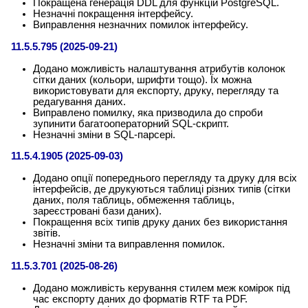
Покращена генерація DDL для функцій PostgreSQL.
Незначні покращення інтерфейсу.
Виправлення незначних помилок інтерфейсу.
11.5.5.795 (2025-09-21)
Додано можливість налаштування атрибутів колонок
сітки даних (кольори, шрифти тощо). Їх можна
використовувати для експорту, друку, перегляду та
редагування даних.
Виправлено помилку, яка призводила до спроби
зупинити багатооператорний SQL-скрипт.
Незначні зміни в SQL-парсері.
11.5.4.1905 (2025-09-03)
Додано опції попереднього перегляду та друку для всіх
інтерфейсів, де друкуються таблиці різних типів (сітки
даних, поля таблиць, обмеження таблиць,
зареєстровані бази даних).
Покращення всіх типів друку даних без використання
звітів.
Незначні зміни та виправлення помилок.
11.5.3.701 (2025-08-26)
Додано можливість керування стилем меж комірок під
час експорту даних до форматів RTF та PDF.