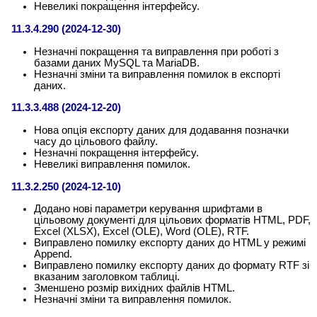
Невеликі покращення інтерфейсу.
11.3.4.290 (2024-12-30)
Незначні покращення та виправлення при роботі з
базами даних MySQL та MariaDB.
Незначні зміни та виправлення помилок в експорті
даних.
11.3.3.488 (2024-12-20)
Нова опція експорту даних для додавання позначки
часу до цільового файлу.
Незначні покращення інтерфейсу.
Невеликі виправлення помилок.
11.3.2.250 (2024-12-10)
Додано нові параметри керування шрифтами в
цільовому документі для цільових форматів HTML, PDF,
Excel (XLSX), Excel (OLE), Word (OLE), RTF.
Виправлено помилку експорту даних до HTML у режимі
Append.
Виправлено помилку експорту даних до формату RTF зі
вказаним заголовком таблиці.
Зменшено розмір вихідних файлів HTML.
Незначні зміни та виправлення помилок.