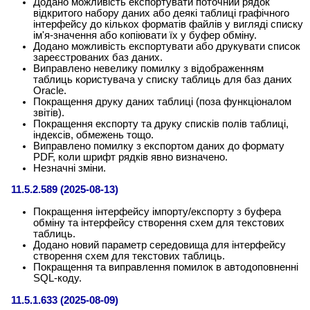
Додано можливість експортувати поточний рядок
відкритого набору даних або деякі таблиці графічного
інтерфейсу до кількох форматів файлів у вигляді списку
ім'я-значення або копіювати їх у буфер обміну.
Додано можливість експортувати або друкувати список
зареєстрованих баз даних.
Виправлено невелику помилку з відображенням
таблиць користувача у списку таблиць для баз даних
Oracle.
Покращення друку даних таблиці (поза функціоналом
звітів).
Покращення експорту та друку списків полів таблиці,
індексів, обмежень тощо.
Виправлено помилку з експортом даних до формату
PDF, коли шрифт рядків явно визначено.
Незначні зміни.
11.5.2.589 (2025-08-13)
Покращення інтерфейсу імпорту/експорту з буфера
обміну та інтерфейсу створення схем для текстових
таблиць.
Додано новий параметр середовища для інтерфейсу
створення схем для текстових таблиць.
Покращення та виправлення помилок в автодоповненні
SQL-коду.
11.5.1.633 (2025-08-09)