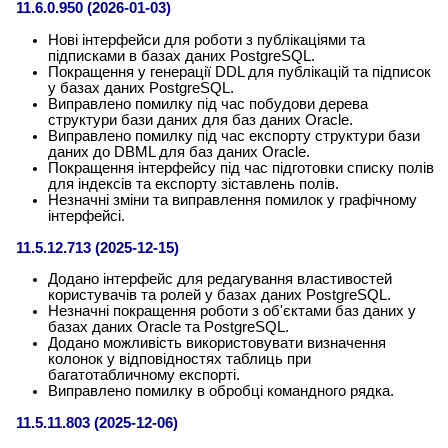
11.6.0.950 (2026-01-03)
Нові інтерфейси для роботи з публікаціями та
підписками в базах даних PostgreSQL.
Покращення у генерації DDL для публікацій та підписок
у базах даних PostgreSQL.
Виправлено помилку під час побудови дерева
структури бази даних для баз даних Oracle.
Виправлено помилку під час експорту структури бази
даних до DBML для баз даних Oracle.
Покращення інтерфейсу під час підготовки списку полів
для індексів та експорту зіставлень полів.
Незначні зміни та виправлення помилок у графічному
інтерфейсі.
11.5.12.713 (2025-12-15)
Додано інтерфейс для редагування властивостей
користувачів та ролей у базах даних PostgreSQL.
Незначні покращення роботи з об'єктами баз даних у
базах даних Oracle та PostgreSQL.
Додано можливість використовувати визначення
колонок у відповідностях таблиць при
багатотабличному експорті.
Виправлено помилку в обробці командного рядка.
11.5.11.803 (2025-12-06)