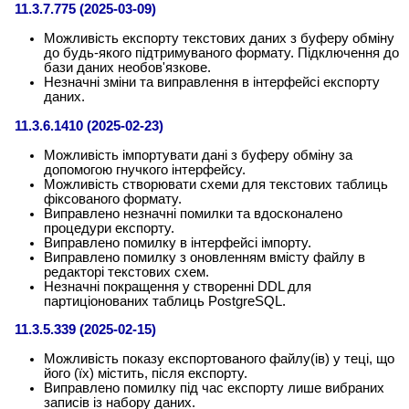
11.3.7.775 (2025-03-09)
Можливість експорту текстових даних з буферу обміну
до будь-якого підтримуваного формату. Підключення до
бази даних необов'язкове.
Незначні зміни та виправлення в інтерфейсі експорту
даних.
11.3.6.1410 (2025-02-23)
Можливість імпортувати дані з буферу обміну за
допомогою гнучкого інтерфейсу.
Можливість створювати схеми для текстових таблиць
фіксованого формату.
Виправлено незначні помилки та вдосконалено
процедури експорту.
Виправлено помилку в інтерфейсі імпорту.
Виправлено помилку з оновленням вмісту файлу в
редакторі текстових схем.
Незначні покращення у створенні DDL для
партиціонованих таблиць PostgreSQL.
11.3.5.339 (2025-02-15)
Можливість показу експортованого файлу(ів) у теці, що
його (їх) містить, після експорту.
Виправлено помилку під час експорту лише вибраних
записів із набору даних.