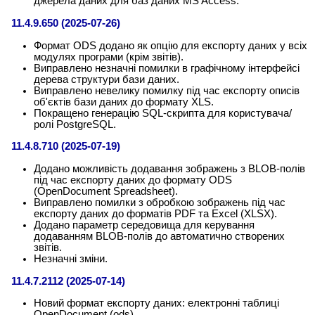
джерела даних для баз даних MS Access.
11.4.9.650 (2025-07-26)
Формат ODS додано як опцію для експорту даних у всіх
модулях програми (крім звітів).
Виправлено незначні помилки в графічному інтерфейсі
дерева структури бази даних.
Виправлено невелику помилку під час експорту описів
об'єктів бази даних до формату XLS.
Покращено генерацію SQL-скрипта для користувача/
ролі PostgreSQL.
11.4.8.710 (2025-07-19)
Додано можливість додавання зображень з BLOB-полів
під час експорту даних до формату ODS
(OpenDocument Spreadsheet).
Виправлено помилки з обробкою зображень під час
експорту даних до форматів PDF та Excel (XLSX).
Додано параметр середовища для керування
додаванням BLOB-полів до автоматично створених
звітів.
Незначні зміни.
11.4.7.2112 (2025-07-14)
Новий формат експорту даних: електронні таблиці
OpenDocument (ods).