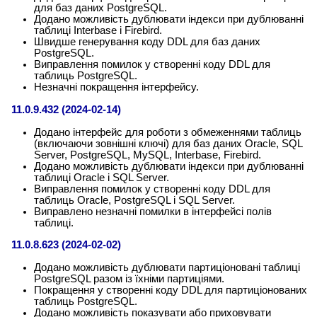
для баз даних PostgreSQL.
Додано можливість дублювати індекси при дублюванні
таблиці Interbase і Firebird.
Швидше генерування коду DDL для баз даних
PostgreSQL.
Виправлення помилок у створенні коду DDL для
таблиць PostgreSQL.
Незначні покращення інтерфейсу.
11.0.9.432 (2024-02-14)
Додано інтерфейс для роботи з обмеженнями таблиць
(включаючи зовнішні ключі) для баз даних Oracle, SQL
Server, PostgreSQL, MySQL, Interbase, Firebird.
Додано можливість дублювати індекси при дублюванні
таблиці Oracle і SQL Server.
Виправлення помилок у створенні коду DDL для
таблиць Oracle, PostgreSQL і SQL Server.
Виправлено незначні помилки в інтерфейсі полів
таблиці.
11.0.8.623 (2024-02-02)
Додано можливість дублювати партиціоновані таблиці
PostgreSQL разом із їхніми партиціями.
Покращення у створенні коду DDL для партиціонованих
таблиць PostgreSQL.
Додано можливість показувати або приховувати