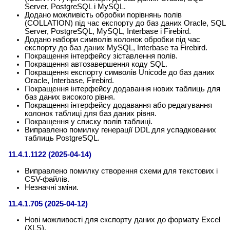
Server, PostgreSQL і MySQL.
Додано можливість обробки порівнянь полів
(COLLATION) під час експорту до баз даних Oracle, SQL
Server, PostgreSQL, MySQL, Interbase і Firebird.
Додано набори символів колонок обробки під час
експорту до баз даних MySQL, Interbase та Firebird.
Покращення інтерфейсу зіставлення полів.
Покращення автозавершення коду SQL.
Покращення експорту символів Unicode до баз даних
Oracle, Interbase, Firebird.
Покращення інтерфейсу додавання нових таблиць для
баз даних високого рівня.
Покращення інтерфейсу додавання або редагування
колонок таблиці для баз даних рівня.
Покращення у списку полів таблиці.
Виправлено помилку генерації DDL для успадкованих
таблиць PostgreSQL.
11.4.1.1122 (2025-04-14)
Виправлено помилку створення схеми для текстових і
CSV-файлів.
Незначні зміни.
11.4.1.705 (2025-04-12)
Нові можливості для експорту даних до формату Excel
(XLS).