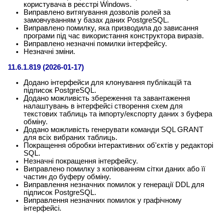
користувача в реєстрі Windows.
Виправлено витягування дозволів ролей за
замовчуванням у базах даних PostgreSQL.
Виправлено помилку, яка призводила до зависання
програми під час використання конструктора виразів.
Виправлено незначні помилки інтерфейсу.
Незначні зміни.
11.6.1.819 (2026-01-17)
Додано інтерфейси для клонування публікацій та
підписок PostgreSQL.
Додано можливість збереження та завантаження
налаштувань в інтерфейсі створення схем для
текстових таблиць та імпорту/експорту даних з буфера
обміну.
Додано можливість генерувати команди SQL GRANT
для всіх вибраних таблиць.
Покращення обробки інтерактивних об'єктів у редакторі
SQL.
Незначні покращення інтерфейсу.
Виправлено помилку з копіюванням сітки даних або її
частин до буферу обміну.
Виправлення незначних помилок у генерації DDL для
підписок PostgreSQL.
Виправлення незначних помилок у графічному
інтерфейсі.