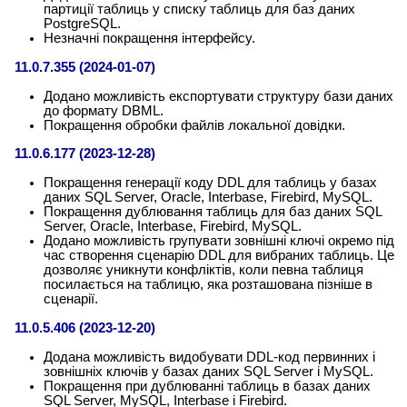
партиції таблиць у списку таблиць для баз даних
PostgreSQL.
Незначні покращення інтерфейсу.
11.0.7.355 (2024-01-07)
Додано можливість експортувати структуру бази даних
до формату DBML.
Покращення обробки файлів локальної довідки.
11.0.6.177 (2023-12-28)
Покращення генерації коду DDL для таблиць у базах
даних SQL Server, Oracle, Interbase, Firebird, MySQL.
Покращення дублювання таблиць для баз даних SQL
Server, Oracle, Interbase, Firebird, MySQL.
Додано можливість групувати зовнішні ключі окремо під
час створення сценарію DDL для вибраних таблиць. Це
дозволяє уникнути конфліктів, коли певна таблиця
посилається на таблицю, яка розташована пізніше в
сценарії.
11.0.5.406 (2023-12-20)
Додана можливість видобувати DDL-код первинних і
зовнішніх ключів у базах даних SQL Server і MySQL.
Покращення при дублюванні таблиць в базах даних
SQL Server, MySQL, Interbase і Firebird.