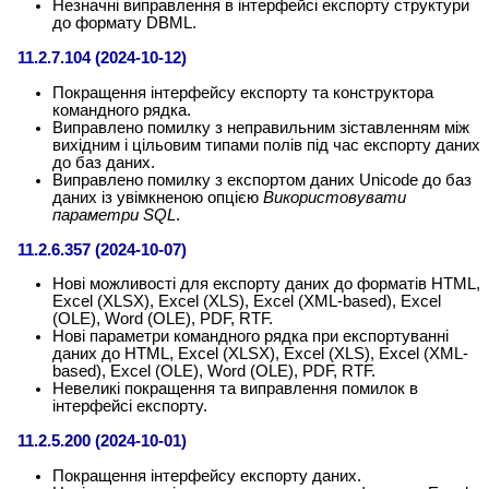
Незначні виправлення в інтерфейсі експорту структури
до формату DBML.
11.2.7.104 (2024-10-12)
Покращення інтерфейсу експорту та конструктора
командного рядка.
Виправлено помилку з неправильним зіставленням між
вихідним і цільовим типами полів під час експорту даних
до баз даних.
Виправлено помилку з експортом даних Unicode до баз
даних із увімкненою опцією
Використовувати
параметри SQL
.
11.2.6.357 (2024-10-07)
Нові можливості для експорту даних до форматів HTML,
Excel (XLSX), Excel (XLS), Excel (XML-based), Excel
(OLE), Word (OLE), PDF, RTF.
Нові параметри командного рядка при експортуванні
даних до HTML, Excel (XLSX), Excel (XLS), Excel (XML-
based), Excel (OLE), Word (OLE), PDF, RTF.
Невеликі покращення та виправлення помилок в
інтерфейсі експорту.
11.2.5.200 (2024-10-01)
Покращення інтерфейсу експорту даних.