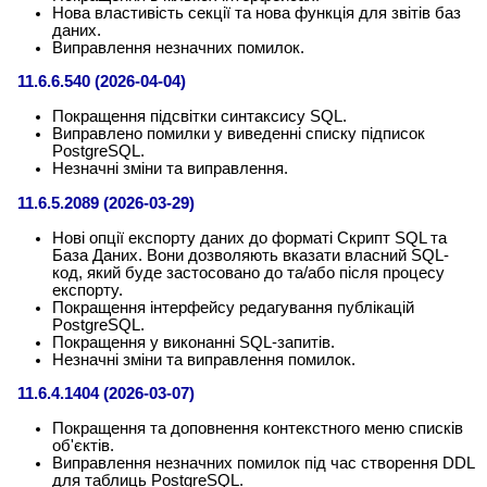
Нова властивість секції та нова функція для звітів баз
даних.
Виправлення незначних помилок.
11.6.6.540 (2026-04-04)
Покращення підсвітки синтаксису SQL.
Виправлено помилки у виведенні списку підписок
PostgreSQL.
Незначні зміни та виправлення.
11.6.5.2089 (2026-03-29)
Нові опції експорту даних до форматі Скрипт SQL та
База Даних. Вони дозволяють вказати власний SQL-
код, який буде застосовано до та/або після процесу
експорту.
Покращення інтерфейсу редагування публікацій
PostgreSQL.
Покращення у виконанні SQL-запитів.
Незначні зміни та виправлення помилок.
11.6.4.1404 (2026-03-07)
Покращення та доповнення контекстного меню списків
об'єктів.
Виправлення незначних помилок під час створення DDL
для таблиць PostgreSQL.