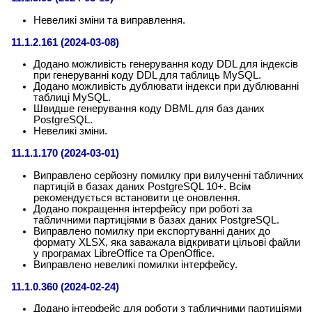
Невеликі зміни та виправлення.
11.1.2.161 (2024-03-08)
Додано можливість генерування коду DDL для індексів
при генеруванні коду DDL для таблиць MySQL.
Додано можливість дублювати індекси при дублюванні
таблиці MySQL.
Швидше генерування коду DBML для баз даних
PostgreSQL.
Невеликі зміни.
11.1.1.170 (2024-03-01)
Виправлено серйозну помилку при вилученні табличних
партицій в базах даних PostgreSQL 10+. Всім
рекомендується встановити це оновлення.
Додано покращення інтерфейсу при роботі за
табличними партиціями в базах даних PostgreSQL.
Виправлено помилку при експортуванні даних до
формату XLSX, яка заважала відкривати цільові файли
у програмах LibreOffice та OpenOffice.
Виправлено невеликі помилки інтерфейсу.
11.1.0.360 (2024-02-24)
Додано інтерфейс для роботи з табличними партиціями