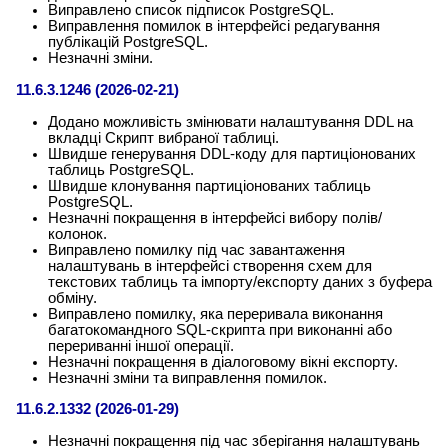
Виправлено список підписок PostgreSQL.
Виправлення помилок в інтерфейсі редагування
публікацій PostgreSQL.
Незначні зміни.
11.6.3.1246 (2026-02-21)
Додано можливість змінювати налаштування DDL на
вкладці Скрипт вибраної таблиці.
Швидше генерування DDL-коду для партиціонованих
таблиць PostgreSQL.
Швидше клонування партиціонованих таблиць
PostgreSQL.
Незначні покращення в інтерфейсі вибору полів/
колонок.
Виправлено помилку під час завантаження
налаштувань в інтерфейсі створення схем для
текстових таблиць та імпорту/експорту даних з буфера
обміну.
Виправлено помилку, яка переривала виконання
багатокомандного SQL-скрипта при виконанні або
перериванні іншої операції.
Незначні покращення в діалоговому вікні експорту.
Незначні зміни та виправлення помилок.
11.6.2.1332 (2026-01-29)
Незначні покращення під час зберігання налаштувань