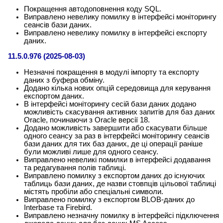
Покращення автодоповнення коду SQL.
Виправлено невелику помилку в інтерфейсі моніторингу
сеансів бази даних.
Виправлено невелику помилку в інтерфейсі експорту
даних.
11.5.0.976 (2025-08-03)
Незначні покращення в модулі імпорту та експорту
даних з буфера обміну.
Додано кілька нових опцій середовища для керування
експортом даних.
В інтерфейсі моніторингу сесій бази даних додано
можливість скасування активних запитів для баз даних
Oracle, починаючи з Oracle версії 18.
Додано можливість завершити або скасувати більше
одного сеансу за раз в інтерфейсі моніторингу сеансів
бази даних для тих баз даних, де ці операції раніше
були можливі лише для одного сеансу.
Виправлено невеликі помилки в інтерфейсі додавання
та редагування полів таблиці.
Виправлено помилку з експортом даних до існуючих
таблиць бази даних, де назви стовпців цільової таблиці
містять пробіли або спеціальні символи.
Виправлено помилку з експортом BLOB-даних до
Interbase та Firebird.
Виправлено незначну помилку в інтерфейсі підключення